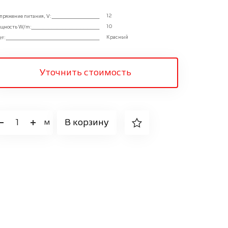
белый)
12
пряжение питания, V:
10
щность W/m:
Напряжение пи
Красный
ет:
Мощность W/m
Цвет:
Уточнить стоимость
1
В корзину
м
1