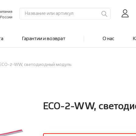
питания
 России
та
Гарантии и возврат
О нас
К
ECO-2-WW, светодиодный модуль
ECO-2-WW, светоди