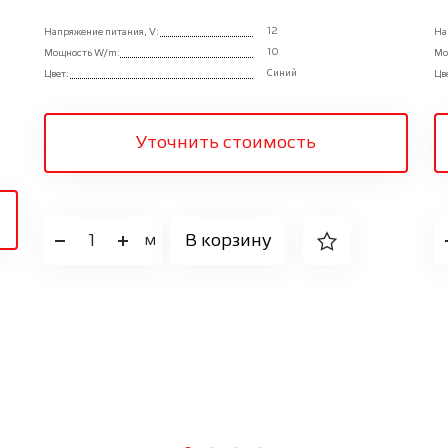
12
Напряжение питания, V:
На
10
Мощность W/m:
Мо
Синий
Цвет:
Цв
Уточнить стоимость
1
В корзину
м