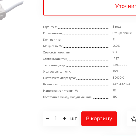
Уточни
3 года
Гарантия:
Стандартные
Применение:
2
Кол-во линз:
0.96
Мощность, W:
90
Световой поток, лм:
IP67
Степень защиты:
SMD2835
Тип светодиода:
160
Угол рассеивания, °:
3000K
Цветовая температура:
44*14,6*6,4
Размер, mm:
12
Напряжение питания, V:
110
Расстояние между модулями, mm:
1
В корзину
шт